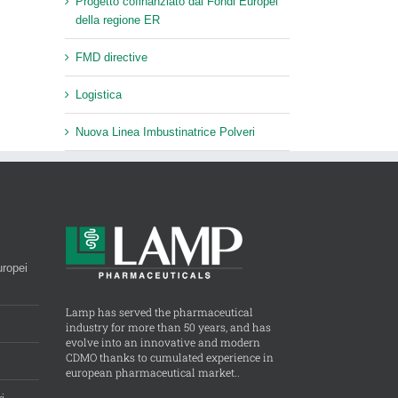
Progetto cofinanziato dai Fondi Europei
della regione ER
FMD directive
Logistica
Nuova Linea Imbustinatrice Polveri
uropei
Lamp has served the pharmaceutical
industry for more than 50 years, and has
evolve into an innovative and modern
CDMO thanks to cumulated experience in
european pharmaceutical market..