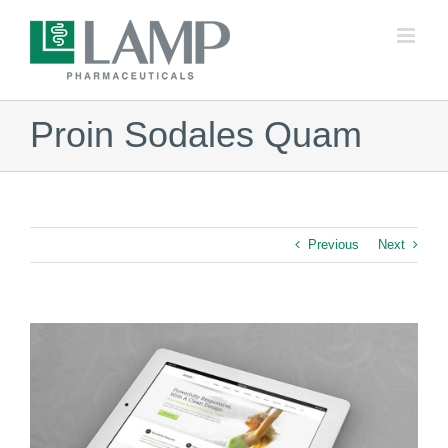
Skip
to
content
Proin Sodales Quam
Previous
Next
View
Larger
Image