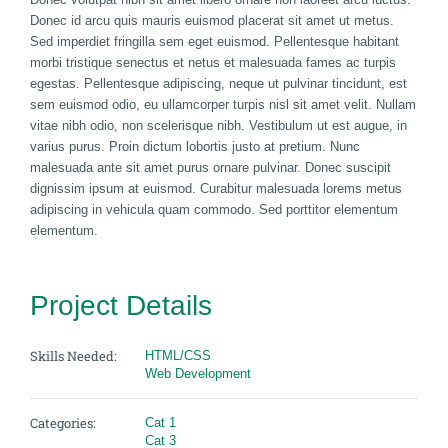
Donec id arcu quis mauris euismod placerat sit amet ut metus.
Sed imperdiet fringilla sem eget euismod. Pellentesque habitant
morbi tristique senectus et netus et malesuada fames ac turpis
egestas. Pellentesque adipiscing, neque ut pulvinar tincidunt, est
sem euismod odio, eu ullamcorper turpis nisl sit amet velit. Nullam
vitae nibh odio, non scelerisque nibh. Vestibulum ut est augue, in
varius purus. Proin dictum lobortis justo at pretium. Nunc
malesuada ante sit amet purus ornare pulvinar. Donec suscipit
dignissim ipsum at euismod. Curabitur malesuada lorems metus
adipiscing in vehicula quam commodo. Sed porttitor elementum
elementum.
Project Details
Skills Needed:
HTML/CSS
Web Development
Categories:
Cat 1
Cat 3