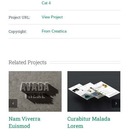
Cat 4
Project URL:
View Project
Copyright:
From Creattica
Related Projects
Nam Viverra
Curabitur Malada
Susp
Euismod
Lorem
Urna