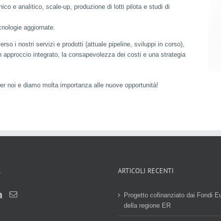
ico e analitico, scale-up, produzione di lotti pilota e studi di
cnologie aggiornate.
so i nostri servizi e prodotti (attuale pipeline, sviluppi in corso),
 approccio integrato, la consapevolezza dei costi e una strategia
er noi e diamo molta importanza alle nuove opportunità!
L
ARTICOLI RECENTI
Progetto cofinanziato dai Fondi E
della regione ER