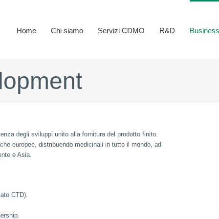
Home
Chi siamo
Servizi CDMO
R&D
Busines
lopment
nza degli sviluppi unito alla fornitura del prodotto finito.
che europee, distribuendo medicinali in tutto il mondo, ad
ente e Asia.
mato CTD).
nership.