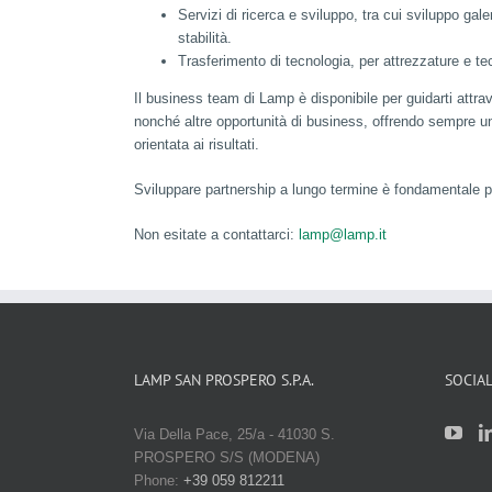
Servizi di ricerca e sviluppo, tra cui sviluppo galen
stabilità.
Trasferimento di tecnologia, per attrezzature e te
Il business team di Lamp è disponibile per guidarti attraver
nonché altre opportunità di business, offrendo sempre un
orientata ai risultati.
Sviluppare partnership a lungo termine è fondamentale p
Non esitate a contattarci:
lamp@lamp.it
LAMP SAN PROSPERO S.P.A.
SOCIA
Via Della Pace, 25/a - 41030 S.
PROSPERO S/S (MODENA)
Phone:
+39 059 812211