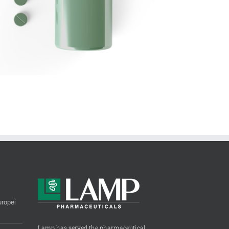
uropei
Lamp has served the pharmaceutical