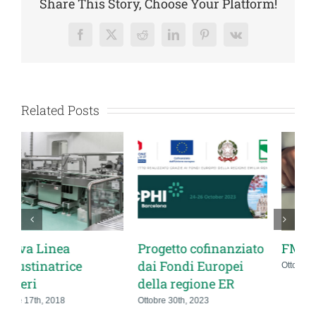
Share This Story, Choose Your Platform!
Facebook
X
Reddit
LinkedIn
Pinterest
Vk
Related Posts
nanziato
FMD directive
Nuova Linea
opei
Imbustinatrice
Ottobre 17th, 2018
 ER
Polveri
Ottobre 17th, 2018