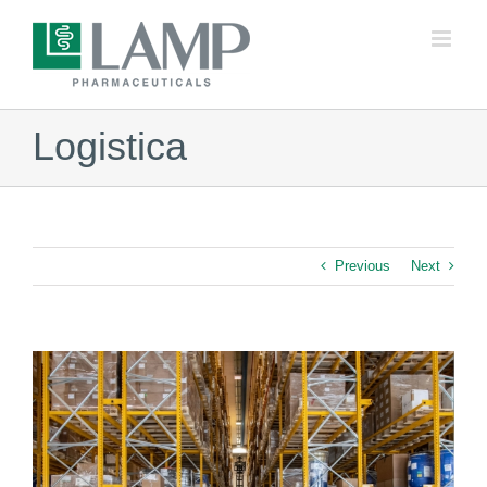
Skip
to
content
Logistica
Previous
Next
View
Larger
Image