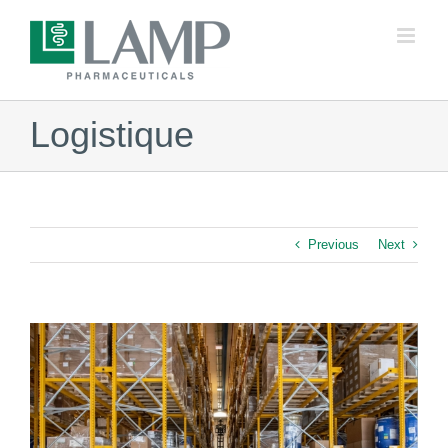
Skip
to
content
Logistique
Previous
Next
View
Larger
Image